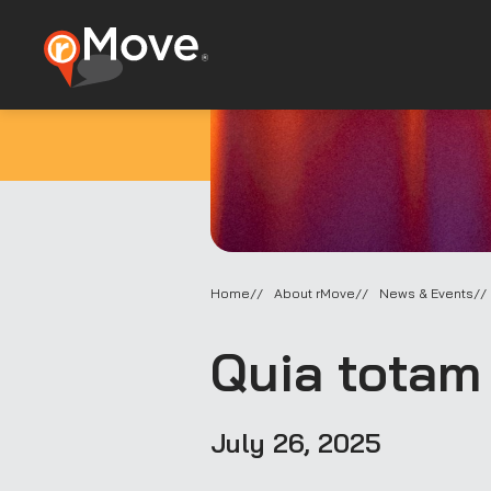
Home
About rMove
News & Events
Quia totam 
July 26, 2025