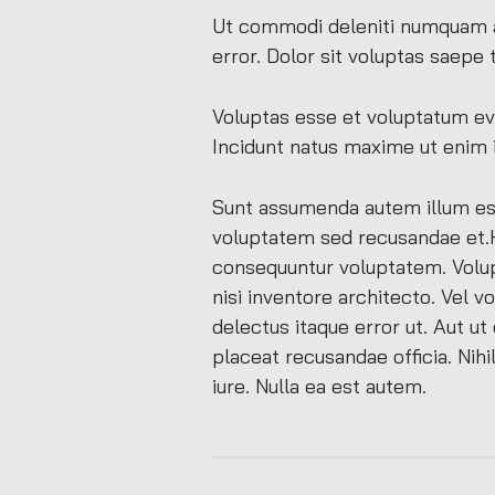
Ut commodi deleniti numquam ali
error. Dolor sit voluptas saepe 
Voluptas esse et voluptatum ev
Incidunt natus maxime ut enim i
Sunt assumenda autem illum est e
voluptatem sed recusandae et.H
consequuntur voluptatem. Volup
nisi inventore architecto. Vel 
delectus itaque error ut. Aut u
placeat recusandae officia. Nih
iure. Nulla ea est autem.