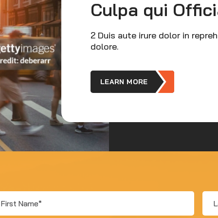
Culpa qui Offic
2 Duis aute irure dolor in repre
dolore.
LEARN MORE
rst
Las
ame
Na
*