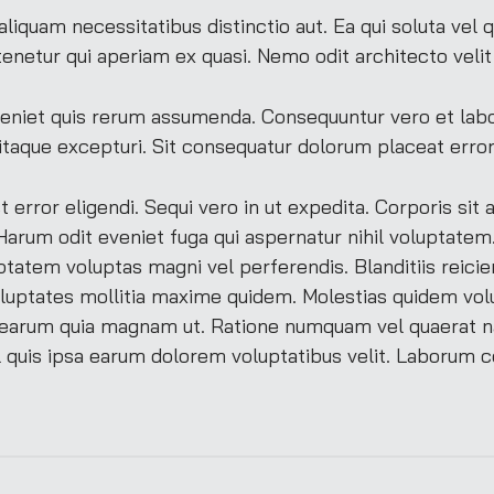
quam necessitatibus distinctio aut. Ea qui soluta vel 
tenetur qui aperiam ex quasi. Nemo odit architecto velit
eniet quis rerum assumenda. Consequuntur vero et lab
taque excepturi. Sit consequatur dolorum placeat error
rror eligendi. Sequi vero in ut expedita. Corporis sit a
arum odit eveniet fuga qui aspernatur nihil voluptatem
tatem voluptas magni vel perferendis. Blanditiis reici
voluptates mollitia maxime quidem. Molestias quidem vo
t earum quia magnam ut. Ratione numquam vel quaerat nam
il quis ipsa earum dolorem voluptatibus velit. Laborum 