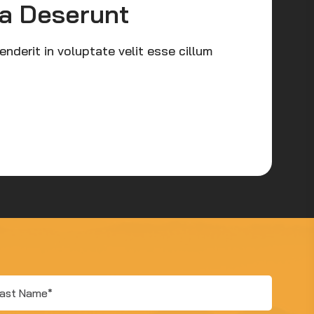
ia Deserunt
Culp
henderit in voluptate velit esse cillum
Duis aute 
dolore eu 
LEARN 
t
me