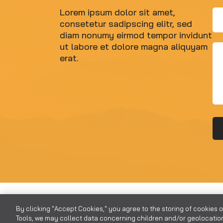
Lorem ipsum dolor sit amet,
Em
consetetur sadipscing elitr, sed
*
diam nonumy eirmod tempor invidunt
ut labore et dolore magna aliquyam
Me
erat.
*
By clicking "Accept Cookies," you agree to the storing of cookies 
Tools, we may collect data concerning children and/or geolocation