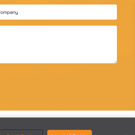
pany
CONTACT US
CAREERS