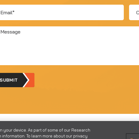
ail
Com
ssage
SUBMIT
on your device. As part of some of our Research
 information. To learn more about our privacy