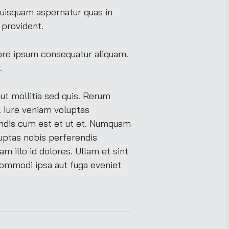
quisquam aspernatur quas in
 provident.
ore ipsum consequatur aliquam.
.
ut mollitia sed quis. Rerum
. Iure veniam voluptas
endis cum est et ut et. Numquam
luptas nobis perferendis
 illo id dolores. Ullam et sint
commodi ipsa aut fuga eveniet