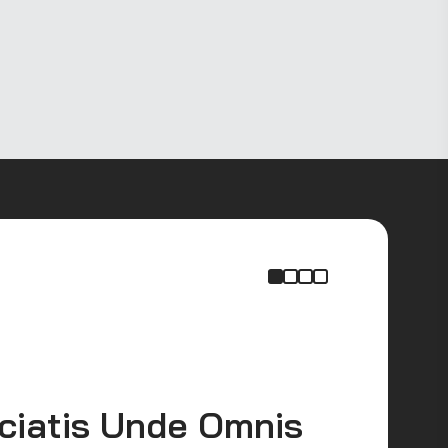
DESCR
iciatis Unde Omnis
Sed 