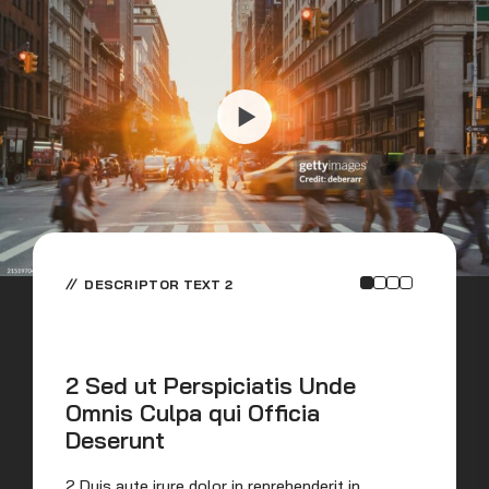
DESCRIPTOR TEXT 2
2 Sed ut Perspiciatis Unde
Omnis Culpa qui Officia
S
Deserunt
C
2 Duis aute irure dolor in reprehenderit in
Dui